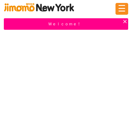
☰
ログイン
新規登録
Ｗｅｌｃｏｍｅ！
掲示板
タウン情報
教えて！
ニュース
イベント
求人
物件
習い事