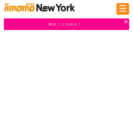
☰
ログイン
新規登録
Ｗｅｌｃｏｍｅ！
掲示板
タウン情報
教えて！
ニュース
イベント
求人
物件
習い事