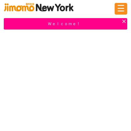
☰
ログイン
新規登録
Ｗｅｌｃｏｍｅ！
掲示板
タウン情報
教えて！
ニュース
イベント
求人
物件
習い事