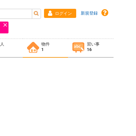
新規登録
ログイン
求人
物件
習い事
1
16