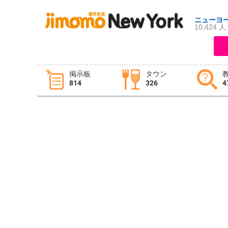
ニューヨ
10,424 人
ログイン
新規登録
掲示板
タウン
814
326
4
掲示板
タウン情報
教えて！
ニュース
イベント
求人
物件
習い事