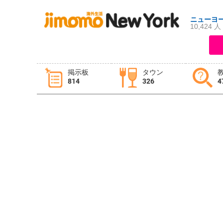
ニューヨ
10,424 人
ログイン
新規登録
掲示板
タウン
814
326
4
掲示板
タウン情報
教えて！
ニュース
イベント
求人
物件
習い事