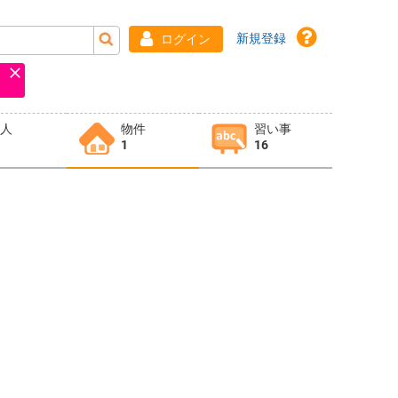
新規登録
ログイン
求人
物件
習い事
1
16