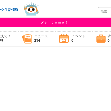
ーク生活情報
Ｗｅｌｃｏｍｅ！
教えて！
ニュース
イベント
79
254
0
0