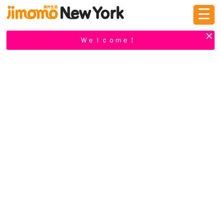
☰
ログイン
新規登録
Ｗｅｌｃｏｍｅ！
掲示板
タウン情報
教えて！
ニュース
イベント
求人
物件
習い事