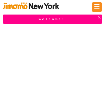
☰
ログイン
新規登録
Ｗｅｌｃｏｍｅ！
掲示板
タウン情報
教えて！
ニュース
イベント
求人
物件
習い事