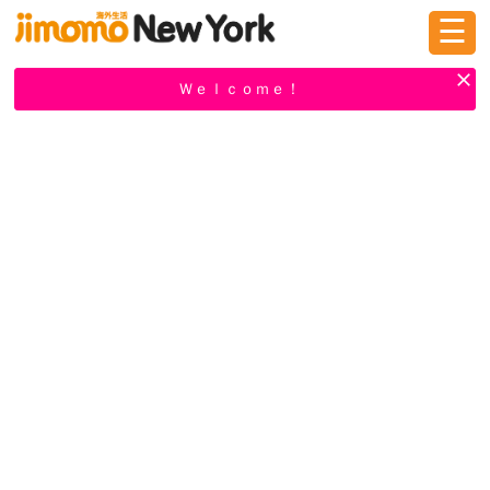
☰
ログイン
新規登録
Ｗｅｌｃｏｍｅ！
掲示板
タウン情報
教えて！
ニュース
イベント
求人
物件
習い事