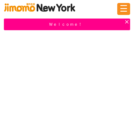
☰
ログイン
新規登録
Ｗｅｌｃｏｍｅ！
掲示板
タウン情報
教えて！
ニュース
イベント
求人
物件
習い事