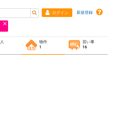
新規登録
ログイン
求人
物件
習い事
1
16