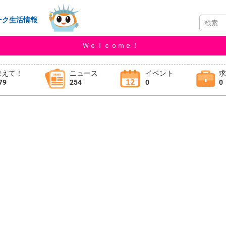
ーク生活情報
Ｗｅｌｃｏｍｅ！
教えて！
ニュース
イベント
79
254
0
0