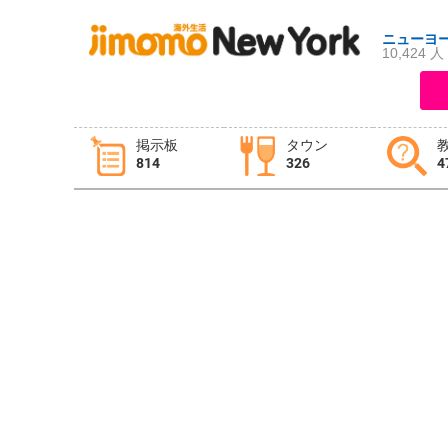
ニューヨ
10,424 人
ログイン
新規登録
掲示板
タウン
814
326
4
掲示板
タウン情報
教えて！
ニュース
イベント
求人
物件
習い事