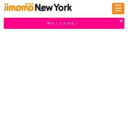
☰
ログイン
新規登録
Ｗｅｌｃｏｍｅ！
掲示板
タウン情報
教えて！
ニュース
イベント
求人
物件
習い事