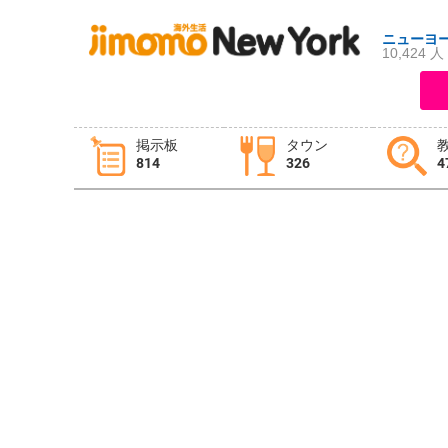
ニューヨ
10,424 人
ログイン
新規登録
掲示板
タウン
814
326
4
掲示板
タウン情報
教えて！
ニュース
イベント
求人
物件
習い事