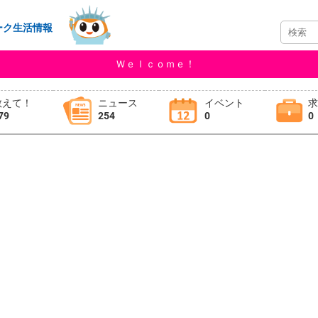
ーク生活情報
Ｗｅｌｃｏｍｅ！
教えて！
ニュース
イベント
79
254
0
0