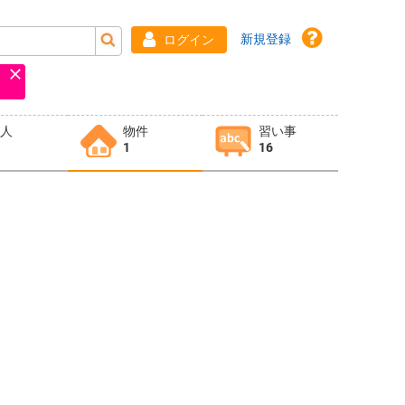
新規登録
ログイン
求人
物件
習い事
1
16