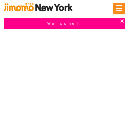
☰
ログイン
新規登録
Ｗｅｌｃｏｍｅ！
掲示板
タウン情報
教えて！
ニュース
イベント
求人
物件
習い事