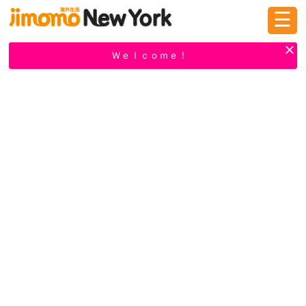
☰
ログイン
新規登録
Ｗｅｌｃｏｍｅ！
掲示板
タウン情報
教えて！
ニュース
イベント
求人
物件
習い事