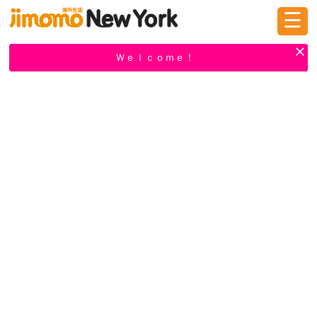
☰
ログイン
新規登録
Ｗｅｌｃｏｍｅ！
掲示板
タウン情報
教えて！
ニュース
イベント
求人
物件
習い事