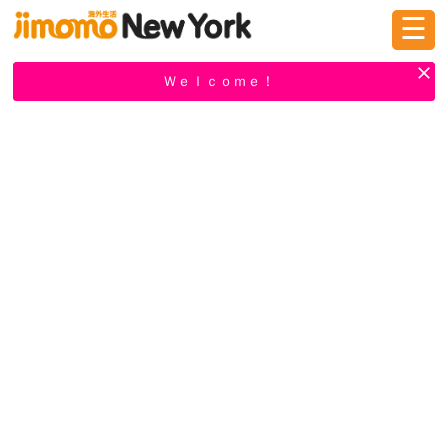
☰
ログイン
新規登録
Ｗｅｌｃｏｍｅ！
掲示板
タウン情報
教えて！
ニュース
イベント
求人
物件
習い事