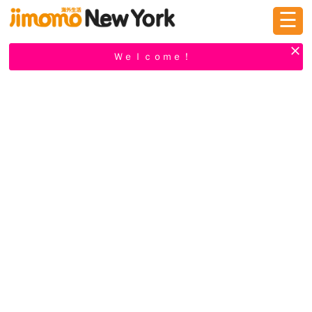
☰
ログイン
新規登録
Ｗｅｌｃｏｍｅ！
掲示板
タウン情報
教えて！
ニュース
イベント
求人
物件
習い事