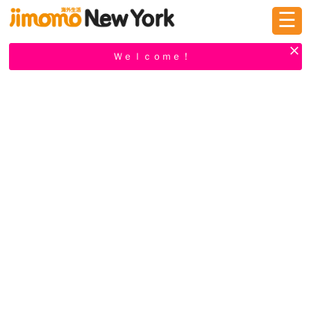
☰
ログイン
新規登録
Ｗｅｌｃｏｍｅ！
掲示板
タウン情報
教えて！
ニュース
イベント
求人
物件
習い事