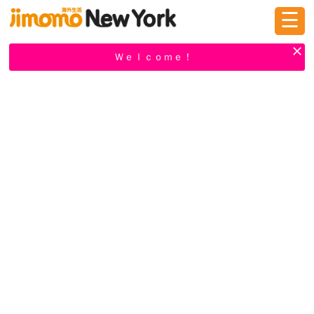
☰
ログイン
新規登録
Ｗｅｌｃｏｍｅ！
掲示板
タウン情報
教えて！
ニュース
イベント
求人
物件
習い事