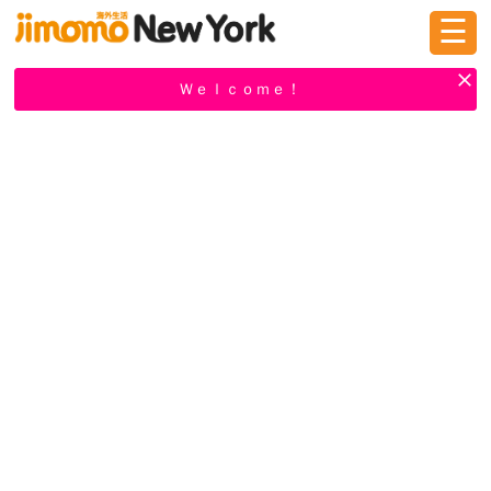
☰
ログイン
新規登録
Ｗｅｌｃｏｍｅ！
掲示板
タウン情報
教えて！
ニュース
イベント
求人
物件
習い事