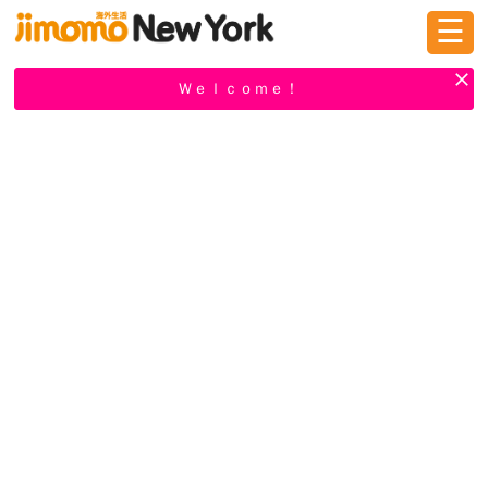
☰
ログイン
新規登録
Ｗｅｌｃｏｍｅ！
掲示板
タウン情報
教えて！
ニュース
イベント
求人
物件
習い事