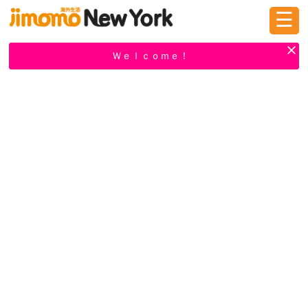
☰
ログイン
新規登録
Ｗｅｌｃｏｍｅ！
掲示板
タウン情報
教えて！
ニュース
イベント
求人
物件
習い事