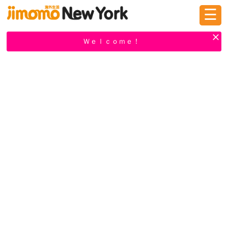
☰
ログイン
新規登録
Ｗｅｌｃｏｍｅ！
掲示板
タウン情報
教えて！
ニュース
イベント
求人
物件
習い事