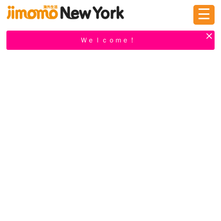
☰
ログイン
新規登録
Ｗｅｌｃｏｍｅ！
掲示板
タウン情報
教えて！
ニュース
イベント
求人
物件
習い事