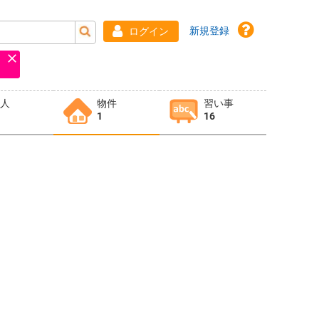
新規登録
ログイン
求人
物件
習い事
1
16