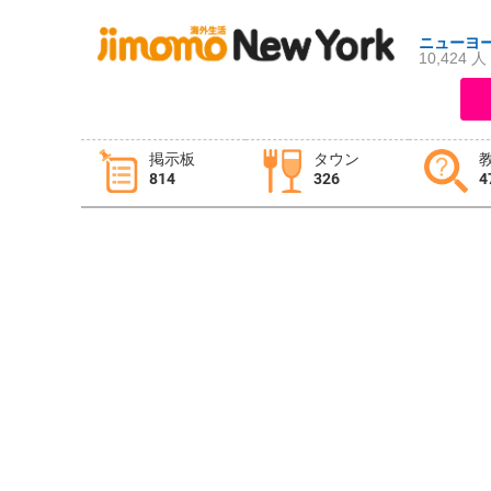
ニューヨ
10,424 人
ログイン
新規登録
掲示板
タウン
814
326
4
掲示板
タウン情報
教えて！
ニュース
イベント
求人
物件
習い事