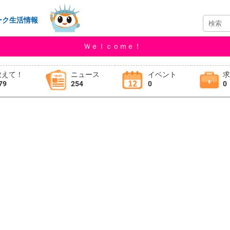
ーク生活情報
Ｗｅｌｃｏｍｅ！
教えて！
ニュース
イベント
79
254
0
0