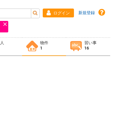
新規登録
ログイン
求人
物件
習い事
1
16