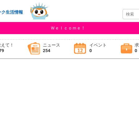
ーク生活情報
Ｗｅｌｃｏｍｅ！
教えて！
ニュース
イベント
79
254
0
0