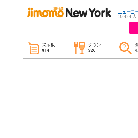
ニューヨ
10,424 人
ログイン
新規登録
掲示板
タウン
814
326
4
掲示板
タウン情報
教えて！
ニュース
イベント
求人
物件
習い事