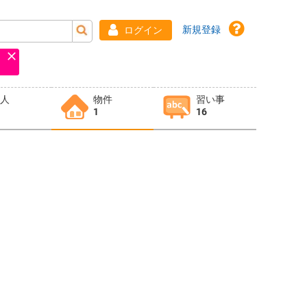
新規登録
ログイン
求人
物件
習い事
1
16