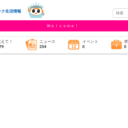
ーク生活情報
Ｗｅｌｃｏｍｅ！
教えて！
ニュース
イベント
79
254
0
0