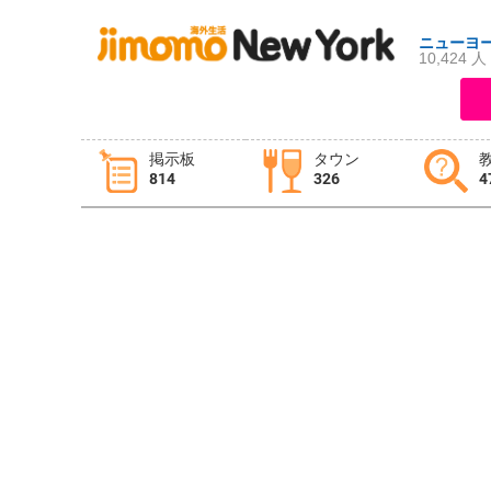
ニューヨ
10,424 人
ログイン
新規登録
掲示板
タウン
814
326
4
掲示板
タウン情報
教えて！
ニュース
イベント
求人
物件
習い事