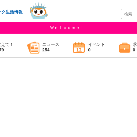
ーク生活情報
Ｗｅｌｃｏｍｅ！
教えて！
ニュース
イベント
79
254
0
0