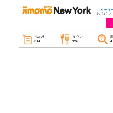
ニューヨ
10,424 人
ログイン
新規登録
掲示板
タウン
814
326
4
掲示板
タウン情報
教えて！
ニュース
イベント
求人
物件
習い事