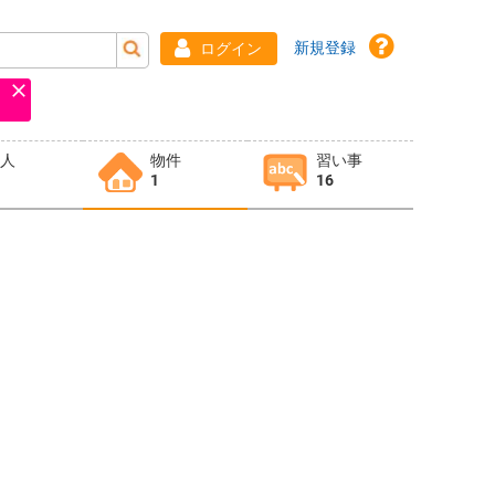
新規登録
ログイン
求人
物件
習い事
1
16