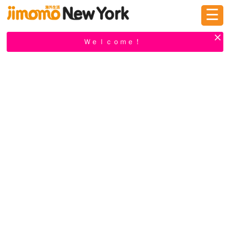
☰
ログイン
新規登録
Ｗｅｌｃｏｍｅ！
掲示板
タウン情報
教えて！
ニュース
イベント
求人
物件
習い事