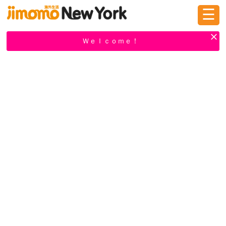
☰
ログイン
新規登録
Ｗｅｌｃｏｍｅ！
掲示板
タウン情報
教えて！
ニュース
イベント
求人
物件
習い事