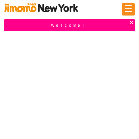
☰
ログイン
新規登録
Ｗｅｌｃｏｍｅ！
掲示板
タウン情報
教えて！
ニュース
イベント
求人
物件
習い事