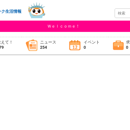
ーク生活情報
Ｗｅｌｃｏｍｅ！
教えて！
ニュース
イベント
79
254
0
0