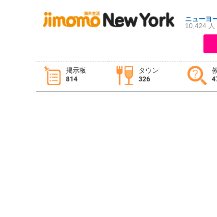
ニューヨ
10,424 人
ログイン
新規登録
掲示板
タウン
814
326
4
掲示板
タウン情報
教えて！
ニュース
イベント
求人
物件
習い事