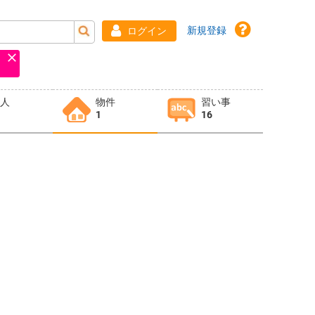
新規登録
ログイン
求人
物件
習い事
1
16