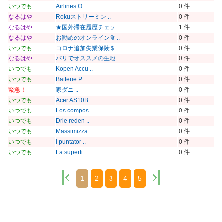
いつでも
Airlines O ..
0 件
なるはや
Rokuストリーミン ..
0 件
なるはや
★国外滞在履歴チェッ ..
1 件
なるはや
お勧めのオンライン食 ..
0 件
いつでも
コロナ追加失業保険＄ ..
0 件
なるはや
パリでオススメの生地 ..
0 件
いつでも
Kopen Accu ..
0 件
いつでも
Batterie P ..
0 件
緊急！
家ダニ ..
0 件
いつでも
Acer AS10B ..
0 件
いつでも
Les compos ..
0 件
いつでも
Drie reden ..
0 件
いつでも
Massimizza ..
0 件
いつでも
I puntator ..
0 件
いつでも
La superfi ..
0 件
1
2
3
4
5