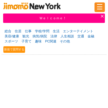
☰
ログイン
新規登録
Ｗｅｌｃｏｍｅ！
総合
住居
仕事
学校/学問
生活
エンターテイメント
美容/健康
観光
病気/病院
法律
人生相談
交通
金融
掲示板
タウン情報
教えて！
スポーツ
子育て
趣味
PC関連
その他
新規で質問する
ニュース
イベント
求人
物件
習い事