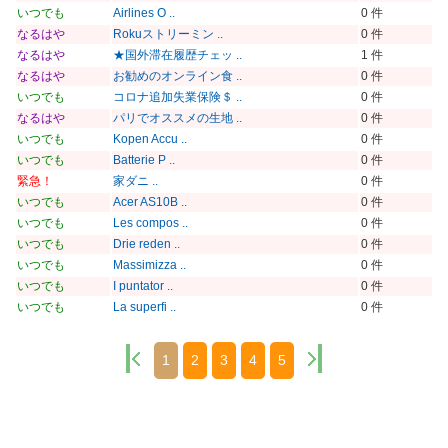
いつでも
Airlines O ..
0 件
なるはや
Rokuストリーミン ..
0 件
なるはや
★国外滞在履歴チェッ ..
1 件
なるはや
お勧めのオンライン食 ..
0 件
いつでも
コロナ追加失業保険＄ ..
0 件
なるはや
パリでオススメの生地 ..
0 件
いつでも
Kopen Accu ..
0 件
いつでも
Batterie P ..
0 件
緊急！
家ダニ ..
0 件
いつでも
Acer AS10B ..
0 件
いつでも
Les compos ..
0 件
いつでも
Drie reden ..
0 件
いつでも
Massimizza ..
0 件
いつでも
I puntator ..
0 件
いつでも
La superfi ..
0 件
1
2
3
4
5