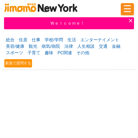
☰
ログイン
新規登録
Ｗｅｌｃｏｍｅ！
総合
住居
仕事
学校/学問
生活
エンターテイメント
美容/健康
観光
病気/病院
法律
人生相談
交通
金融
掲示板
タウン情報
教えて！
スポーツ
子育て
趣味
PC関連
その他
新規で質問する
ニュース
イベント
求人
物件
習い事