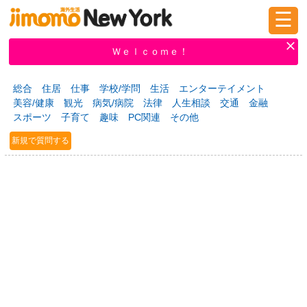
☰
ログイン
新規登録
Ｗｅｌｃｏｍｅ！
総合
住居
仕事
学校/学問
生活
エンターテイメント
美容/健康
観光
病気/病院
法律
人生相談
交通
金融
掲示板
タウン情報
教えて！
スポーツ
子育て
趣味
PC関連
その他
新規で質問する
ニュース
イベント
求人
物件
習い事