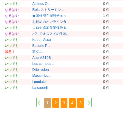
いつでも
Airlines O ..
0 件
なるはや
Rokuストリーミン ..
0 件
なるはや
★国外滞在履歴チェッ ..
1 件
なるはや
お勧めのオンライン食 ..
0 件
いつでも
コロナ追加失業保険＄ ..
0 件
なるはや
パリでオススメの生地 ..
0 件
いつでも
Kopen Accu ..
0 件
いつでも
Batterie P ..
0 件
緊急！
家ダニ ..
0 件
いつでも
Acer AS10B ..
0 件
いつでも
Les compos ..
0 件
いつでも
Drie reden ..
0 件
いつでも
Massimizza ..
0 件
いつでも
I puntator ..
0 件
いつでも
La superfi ..
0 件
1
2
3
4
5