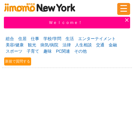
☰
ログイン
新規登録
Ｗｅｌｃｏｍｅ！
総合
住居
仕事
学校/学問
生活
エンターテイメント
美容/健康
観光
病気/病院
法律
人生相談
交通
金融
掲示板
タウン情報
教えて！
スポーツ
子育て
趣味
PC関連
その他
新規で質問する
ニュース
イベント
求人
物件
習い事