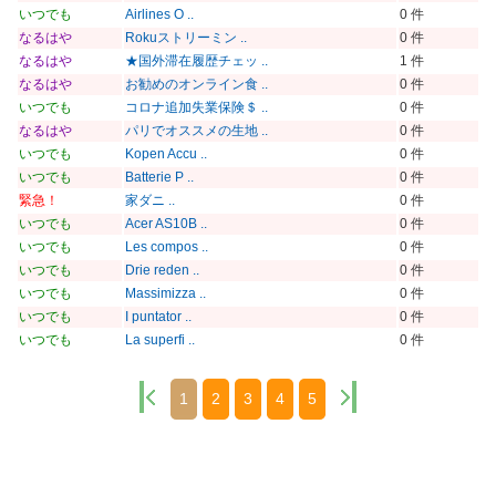
いつでも
Airlines O ..
0 件
なるはや
Rokuストリーミン ..
0 件
なるはや
★国外滞在履歴チェッ ..
1 件
なるはや
お勧めのオンライン食 ..
0 件
いつでも
コロナ追加失業保険＄ ..
0 件
なるはや
パリでオススメの生地 ..
0 件
いつでも
Kopen Accu ..
0 件
いつでも
Batterie P ..
0 件
緊急！
家ダニ ..
0 件
いつでも
Acer AS10B ..
0 件
いつでも
Les compos ..
0 件
いつでも
Drie reden ..
0 件
いつでも
Massimizza ..
0 件
いつでも
I puntator ..
0 件
いつでも
La superfi ..
0 件
1
2
3
4
5