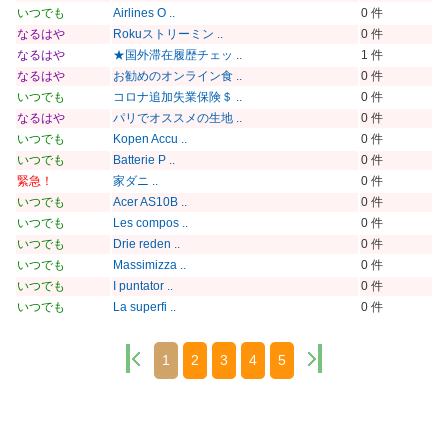
いつでも
Airlines O ..
0 件
なるはや
Rokuストリーミン ..
0 件
なるはや
★国外滞在履歴チェッ ..
1 件
なるはや
お勧めのオンライン食 ..
0 件
いつでも
コロナ追加失業保険＄ ..
0 件
なるはや
パリでオススメの生地 ..
0 件
いつでも
Kopen Accu ..
0 件
いつでも
Batterie P ..
0 件
緊急！
家ダニ ..
0 件
いつでも
Acer AS10B ..
0 件
いつでも
Les compos ..
0 件
いつでも
Drie reden ..
0 件
いつでも
Massimizza ..
0 件
いつでも
I puntator ..
0 件
いつでも
La superfi ..
0 件
1
2
3
4
5