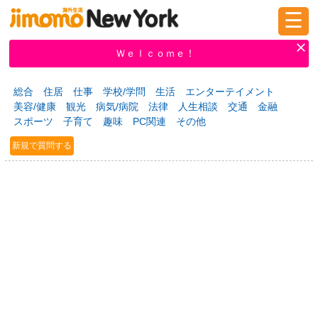
☰
ログイン
新規登録
Ｗｅｌｃｏｍｅ！
総合
住居
仕事
学校/学問
生活
エンターテイメント
美容/健康
観光
病気/病院
法律
人生相談
交通
金融
掲示板
タウン情報
教えて！
スポーツ
子育て
趣味
PC関連
その他
新規で質問する
ニュース
イベント
求人
物件
習い事