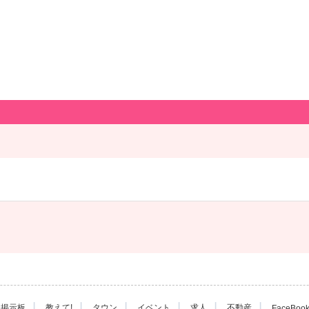
|
|
|
|
|
|
掲示板
教えて!
タウン
イベント
求人
不動産
FaceBoo