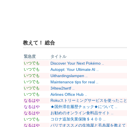
教えて！ 総合
緊急度
タイトル
いつでも
Discover Your Next Pokémo ..
いつでも
Autoppt: Your Ultimate AI ..
いつでも
Uithardingslampen ..
いつでも
Maintenance tips for real ..
いつでも
34tew2twrtf ..
いつでも
Airlines Office Hub ..
なるはや
Rokuストリーミングサービスを使ったことあ
なるはや
★国外滞在履歴チェック★について ..
なるはや
お勧めのオンライン食料品サイト ..
いつでも
コロナ追加失業保険＄４００ ..
なるはや
パリでオススメの生地屋と毛糸屋を教えてくだ