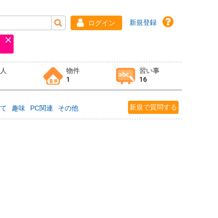
新規登録
ログイン
求人
物件
習い事
1
16
新規で質問する
育て
趣味
PC関連
その他