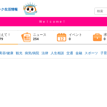
ーク生活情報
Ｗｅｌｃｏｍｅ！
教えて！
ニュース
イベント
79
254
0
0
美容/健康
観光
病気/病院
法律
人生相談
交通
金融
スポーツ
子