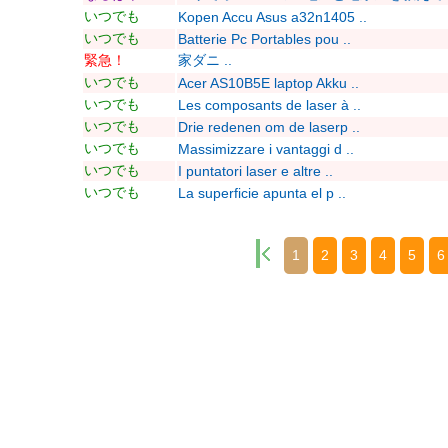
いつでも
Kopen Accu Asus a32n1405 ..
いつでも
Batterie Pc Portables pou ..
緊急！
家ダニ ..
いつでも
Acer AS10B5E laptop Akku ..
いつでも
Les composants de laser à ..
いつでも
Drie redenen om de laserp ..
いつでも
Massimizzare i vantaggi d ..
いつでも
I puntatori laser e altre ..
いつでも
La superficie apunta el p ..
1
2
3
4
5
6