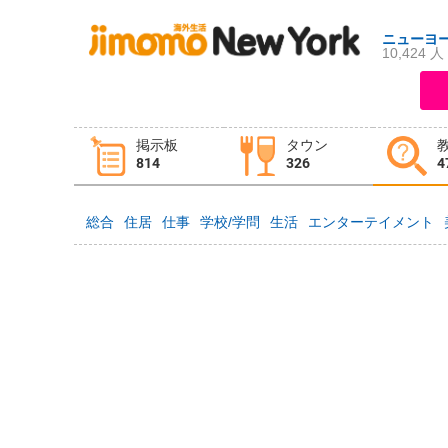
ニューヨ
10,424 人
ログイン
新規登録
掲示板
タウン
掲示板
タウン情報
教えて！
814
326
4
総合
住居
仕事
学校/学問
生活
エンターテイメント
ニュース
イベント
求人
物件
習い事