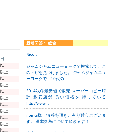
新着回答： 総合
Nice..
新日
年以上
ジャムジャムニューヨークで検索して、こ
年以上
のトピを見つけました。 ジャムジャムニュ
年以上
ーヨークで「10代の..
年以上
2014秋冬最安値で販売.スーパーコピー時
年以上
計 激安店舗 良い価格を 持っている
年以上
http://www...
年以上
年以上
nemui様 情報を頂き、有り難うございま
年以上
す。 是非参考にさせて頂きます！..
年以上
年以上