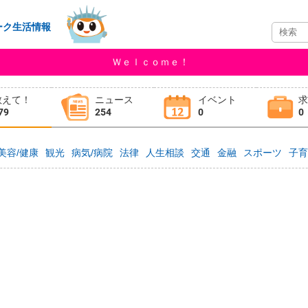
ーク生活情報
Ｗｅｌｃｏｍｅ！
教えて！
ニュース
イベント
79
254
0
0
美容/健康
観光
病気/病院
法律
人生相談
交通
金融
スポーツ
子