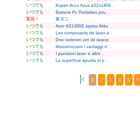
いつでも
Kopen Accu Asus a32n1405 ..
いつでも
Batterie Pc Portables pou ..
緊急！
家ダニ ..
いつでも
Acer AS10B5E laptop Akku ..
いつでも
Les composants de laser à ..
いつでも
Drie redenen om de laserp ..
いつでも
Massimizzare i vantaggi d ..
いつでも
I puntatori laser e altre ..
いつでも
La superficie apunta el p ..
1
2
3
4
5
6