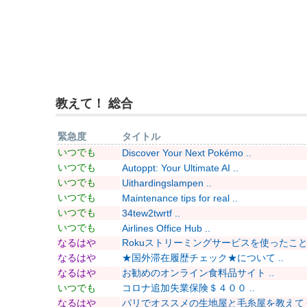
教えて！ 総合
緊急度
タイトル
いつでも
Discover Your Next Pokémo ..
いつでも
Autoppt: Your Ultimate AI ..
いつでも
Uithardingslampen ..
いつでも
Maintenance tips for real ..
いつでも
34tew2twrtf ..
いつでも
Airlines Office Hub ..
なるはや
Rokuストリーミングサービスを使ったことあ
なるはや
★国外滞在履歴チェック★について ..
なるはや
お勧めのオンライン食料品サイト ..
いつでも
コロナ追加失業保険＄４００ ..
なるはや
パリでオススメの生地屋と毛糸屋を教えてくだ