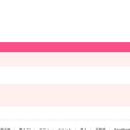
|
|
|
|
|
|
掲示板
教えて!
タウン
イベント
求人
不動産
FaceBoo