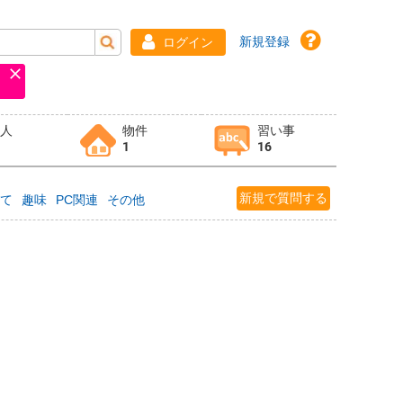
新規登録
ログイン
求人
物件
習い事
1
16
新規で質問する
育て
趣味
PC関連
その他