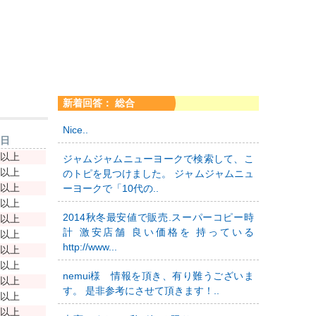
新着回答： 総合
Nice..
新日
年以上
ジャムジャムニューヨークで検索して、こ
年以上
のトピを見つけました。 ジャムジャムニュ
年以上
ーヨークで「10代の..
年以上
2014秋冬最安値で販売.スーパーコピー時
年以上
計 激安店舗 良い価格を 持っている
年以上
http://www...
年以上
年以上
nemui様 情報を頂き、有り難うございま
年以上
す。 是非参考にさせて頂きます！..
年以上
年以上