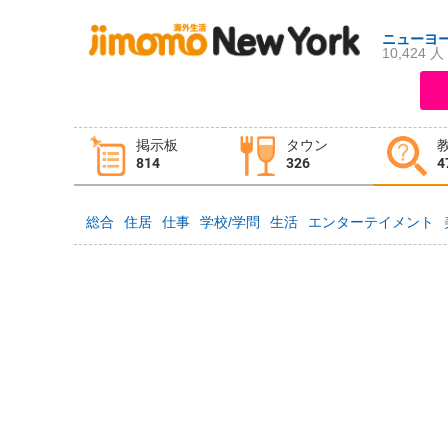
ニューヨ
10,424 人
ログイン
新規登録
掲示板
タウン
掲示板
タウン情報
教えて！
814
326
4
総合
住居
仕事
学校/学問
生活
エンターテイメント
ニュース
イベント
求人
物件
習い事