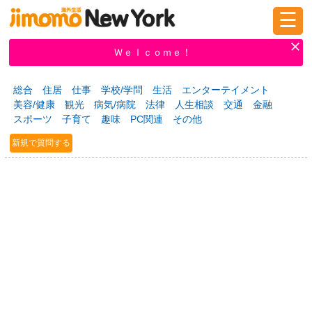
☰
ログイン
新規登録
Ｗｅｌｃｏｍｅ！
総合
住居
仕事
学校/学問
生活
エンターテイメント
美容/健康
観光
病気/病院
法律
人生相談
交通
金融
掲示板
タウン情報
教えて！
スポーツ
子育て
趣味
PC関連
その他
新規で質問する
ニュース
イベント
求人
物件
習い事