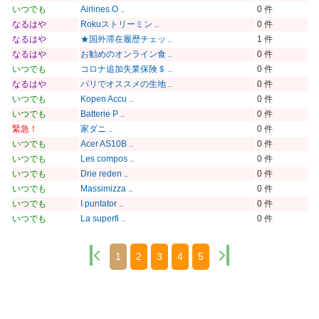
いつでも
Airlines O ..
0 件
なるはや
Rokuストリーミン ..
0 件
なるはや
★国外滞在履歴チェッ ..
1 件
なるはや
お勧めのオンライン食 ..
0 件
いつでも
コロナ追加失業保険＄ ..
0 件
なるはや
パリでオススメの生地 ..
0 件
いつでも
Kopen Accu ..
0 件
いつでも
Batterie P ..
0 件
緊急！
家ダニ ..
0 件
いつでも
Acer AS10B ..
0 件
いつでも
Les compos ..
0 件
いつでも
Drie reden ..
0 件
いつでも
Massimizza ..
0 件
いつでも
I puntator ..
0 件
いつでも
La superfi ..
0 件
1
2
3
4
5