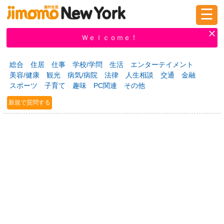
☰
ログイン
新規登録
Ｗｅｌｃｏｍｅ！
総合
住居
仕事
学校/学問
生活
エンターテイメント
美容/健康
観光
病気/病院
法律
人生相談
交通
金融
掲示板
タウン情報
教えて！
スポーツ
子育て
趣味
PC関連
その他
新規で質問する
ニュース
イベント
求人
物件
習い事