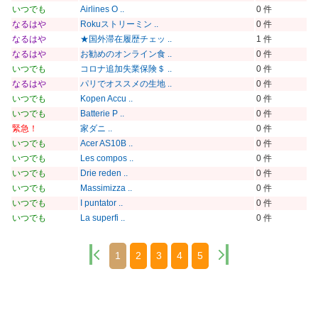
いつでも
Airlines O ..
0 件
なるはや
Rokuストリーミン ..
0 件
なるはや
★国外滞在履歴チェッ ..
1 件
なるはや
お勧めのオンライン食 ..
0 件
いつでも
コロナ追加失業保険＄ ..
0 件
なるはや
パリでオススメの生地 ..
0 件
いつでも
Kopen Accu ..
0 件
いつでも
Batterie P ..
0 件
緊急！
家ダニ ..
0 件
いつでも
Acer AS10B ..
0 件
いつでも
Les compos ..
0 件
いつでも
Drie reden ..
0 件
いつでも
Massimizza ..
0 件
いつでも
I puntator ..
0 件
いつでも
La superfi ..
0 件
1
2
3
4
5