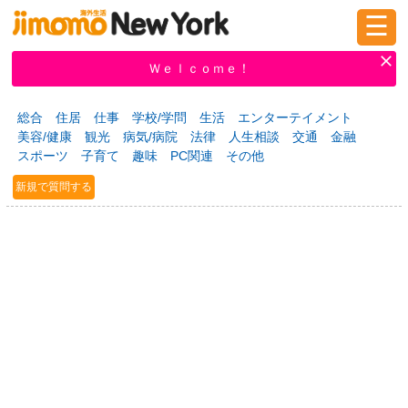
☰
ログイン
新規登録
Ｗｅｌｃｏｍｅ！
総合
住居
仕事
学校/学問
生活
エンターテイメント
美容/健康
観光
病気/病院
法律
人生相談
交通
金融
掲示板
タウン情報
教えて！
スポーツ
子育て
趣味
PC関連
その他
新規で質問する
ニュース
イベント
求人
物件
習い事