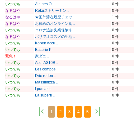
いつでも
Airlines O ..
0 件
なるはや
Rokuストリーミン ..
0 件
なるはや
★国外滞在履歴チェッ ..
1 件
なるはや
お勧めのオンライン食 ..
0 件
いつでも
コロナ追加失業保険＄ ..
0 件
なるはや
パリでオススメの生地 ..
0 件
いつでも
Kopen Accu ..
0 件
いつでも
Batterie P ..
0 件
緊急！
家ダニ ..
0 件
いつでも
Acer AS10B ..
0 件
いつでも
Les compos ..
0 件
いつでも
Drie reden ..
0 件
いつでも
Massimizza ..
0 件
いつでも
I puntator ..
0 件
いつでも
La superfi ..
0 件
1
2
3
4
5