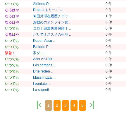
いつでも
Airlines O ..
0 件
なるはや
Rokuストリーミン ..
0 件
なるはや
★国外滞在履歴チェッ ..
1 件
なるはや
お勧めのオンライン食 ..
0 件
いつでも
コロナ追加失業保険＄ ..
0 件
なるはや
パリでオススメの生地 ..
0 件
いつでも
Kopen Accu ..
0 件
いつでも
Batterie P ..
0 件
緊急！
家ダニ ..
0 件
いつでも
Acer AS10B ..
0 件
いつでも
Les compos ..
0 件
いつでも
Drie reden ..
0 件
いつでも
Massimizza ..
0 件
いつでも
I puntator ..
0 件
いつでも
La superfi ..
0 件
1
2
3
4
5