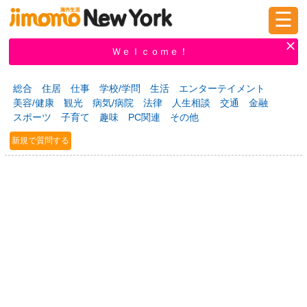
☰
ログイン
新規登録
Ｗｅｌｃｏｍｅ！
総合
住居
仕事
学校/学問
生活
エンターテイメント
美容/健康
観光
病気/病院
法律
人生相談
交通
金融
掲示板
タウン情報
教えて！
スポーツ
子育て
趣味
PC関連
その他
新規で質問する
ニュース
イベント
求人
物件
習い事