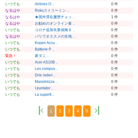
いつでも
Airlines O ..
0 件
なるはや
Rokuストリーミン ..
0 件
なるはや
★国外滞在履歴チェッ ..
1 件
なるはや
お勧めのオンライン食 ..
0 件
いつでも
コロナ追加失業保険＄ ..
0 件
なるはや
パリでオススメの生地 ..
0 件
いつでも
Kopen Accu ..
0 件
いつでも
Batterie P ..
0 件
緊急！
家ダニ ..
0 件
いつでも
Acer AS10B ..
0 件
いつでも
Les compos ..
0 件
いつでも
Drie reden ..
0 件
いつでも
Massimizza ..
0 件
いつでも
I puntator ..
0 件
いつでも
La superfi ..
0 件
1
2
3
4
5