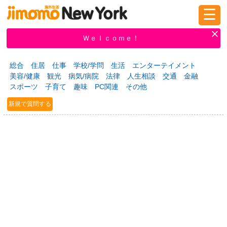
☰
ログイン
新規登録
Ｗｅｌｃｏｍｅ！
総合
住居
仕事
学校/学問
生活
エンターテイメント
美容/健康
観光
病気/病院
法律
人生相談
交通
金融
掲示板
タウン情報
教えて！
スポーツ
子育て
趣味
PC関連
その他
新規で質問する
ニュース
イベント
求人
物件
習い事