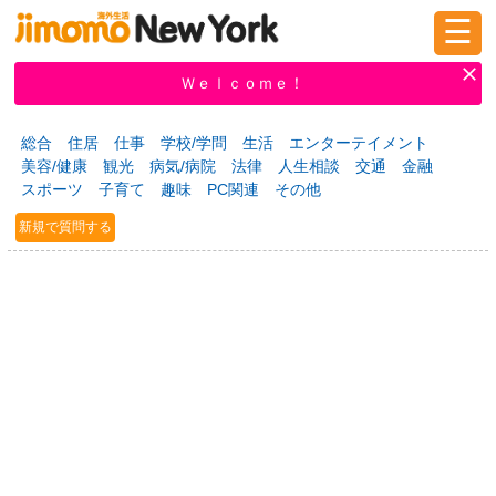
☰
ログイン
新規登録
Ｗｅｌｃｏｍｅ！
総合
住居
仕事
学校/学問
生活
エンターテイメント
美容/健康
観光
病気/病院
法律
人生相談
交通
金融
掲示板
タウン情報
教えて！
スポーツ
子育て
趣味
PC関連
その他
新規で質問する
ニュース
イベント
求人
物件
習い事