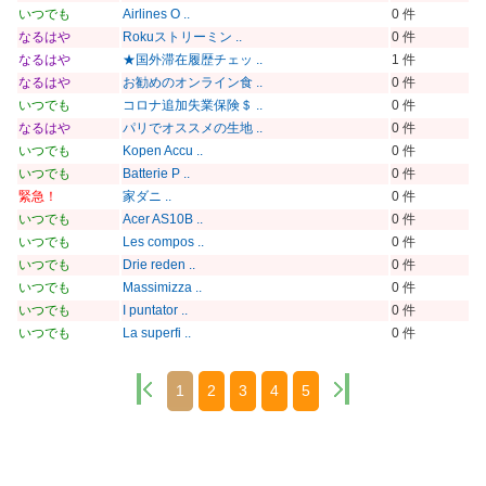
いつでも
Airlines O ..
0 件
なるはや
Rokuストリーミン ..
0 件
なるはや
★国外滞在履歴チェッ ..
1 件
なるはや
お勧めのオンライン食 ..
0 件
いつでも
コロナ追加失業保険＄ ..
0 件
なるはや
パリでオススメの生地 ..
0 件
いつでも
Kopen Accu ..
0 件
いつでも
Batterie P ..
0 件
緊急！
家ダニ ..
0 件
いつでも
Acer AS10B ..
0 件
いつでも
Les compos ..
0 件
いつでも
Drie reden ..
0 件
いつでも
Massimizza ..
0 件
いつでも
I puntator ..
0 件
いつでも
La superfi ..
0 件
1
2
3
4
5