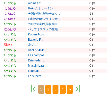
いつでも
Airlines O ..
0 件
なるはや
Rokuストリーミン ..
0 件
なるはや
★国外滞在履歴チェッ ..
1 件
なるはや
お勧めのオンライン食 ..
0 件
いつでも
コロナ追加失業保険＄ ..
0 件
なるはや
パリでオススメの生地 ..
0 件
いつでも
Kopen Accu ..
0 件
いつでも
Batterie P ..
0 件
緊急！
家ダニ ..
0 件
いつでも
Acer AS10B ..
0 件
いつでも
Les compos ..
0 件
いつでも
Drie reden ..
0 件
いつでも
Massimizza ..
0 件
いつでも
I puntator ..
0 件
いつでも
La superfi ..
0 件
1
2
3
4
5