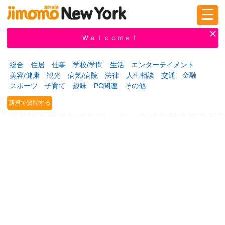
☰
ログイン
新規登録
Ｗｅｌｃｏｍｅ！
総合
住居
仕事
学校/学問
生活
エンターテイメント
美容/健康
観光
病気/病院
法律
人生相談
交通
金融
掲示板
タウン情報
教えて！
スポーツ
子育て
趣味
PC関連
その他
新規で質問する
ニュース
イベント
求人
物件
習い事