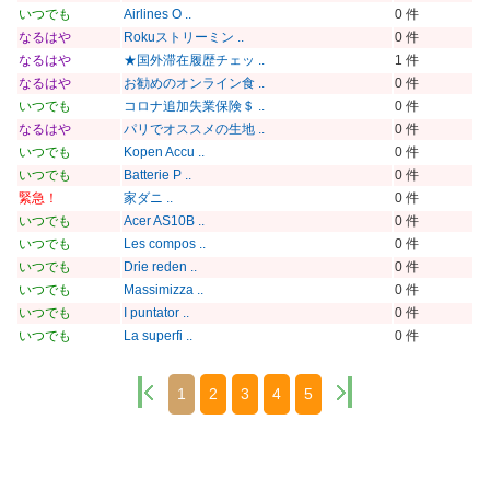
いつでも
Airlines O ..
0 件
なるはや
Rokuストリーミン ..
0 件
なるはや
★国外滞在履歴チェッ ..
1 件
なるはや
お勧めのオンライン食 ..
0 件
いつでも
コロナ追加失業保険＄ ..
0 件
なるはや
パリでオススメの生地 ..
0 件
いつでも
Kopen Accu ..
0 件
いつでも
Batterie P ..
0 件
緊急！
家ダニ ..
0 件
いつでも
Acer AS10B ..
0 件
いつでも
Les compos ..
0 件
いつでも
Drie reden ..
0 件
いつでも
Massimizza ..
0 件
いつでも
I puntator ..
0 件
いつでも
La superfi ..
0 件
1
2
3
4
5