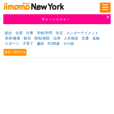
☰
ログイン
新規登録
Ｗｅｌｃｏｍｅ！
総合
住居
仕事
学校/学問
生活
エンターテイメント
美容/健康
観光
病気/病院
法律
人生相談
交通
金融
掲示板
タウン情報
教えて！
スポーツ
子育て
趣味
PC関連
その他
新規で質問する
ニュース
イベント
求人
物件
習い事