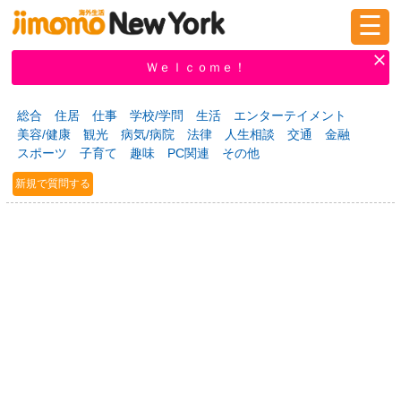
☰
ログイン
新規登録
Ｗｅｌｃｏｍｅ！
総合
住居
仕事
学校/学問
生活
エンターテイメント
美容/健康
観光
病気/病院
法律
人生相談
交通
金融
掲示板
タウン情報
教えて！
スポーツ
子育て
趣味
PC関連
その他
新規で質問する
ニュース
イベント
求人
物件
習い事