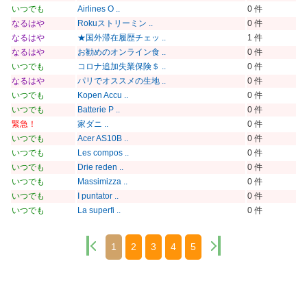
いつでも
Airlines O ..
0 件
なるはや
Rokuストリーミン ..
0 件
なるはや
★国外滞在履歴チェッ ..
1 件
なるはや
お勧めのオンライン食 ..
0 件
いつでも
コロナ追加失業保険＄ ..
0 件
なるはや
パリでオススメの生地 ..
0 件
いつでも
Kopen Accu ..
0 件
いつでも
Batterie P ..
0 件
緊急！
家ダニ ..
0 件
いつでも
Acer AS10B ..
0 件
いつでも
Les compos ..
0 件
いつでも
Drie reden ..
0 件
いつでも
Massimizza ..
0 件
いつでも
I puntator ..
0 件
いつでも
La superfi ..
0 件
1
2
3
4
5