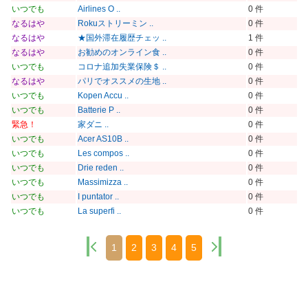
いつでも
Airlines O ..
0 件
なるはや
Rokuストリーミン ..
0 件
なるはや
★国外滞在履歴チェッ ..
1 件
なるはや
お勧めのオンライン食 ..
0 件
いつでも
コロナ追加失業保険＄ ..
0 件
なるはや
パリでオススメの生地 ..
0 件
いつでも
Kopen Accu ..
0 件
いつでも
Batterie P ..
0 件
緊急！
家ダニ ..
0 件
いつでも
Acer AS10B ..
0 件
いつでも
Les compos ..
0 件
いつでも
Drie reden ..
0 件
いつでも
Massimizza ..
0 件
いつでも
I puntator ..
0 件
いつでも
La superfi ..
0 件
1
2
3
4
5