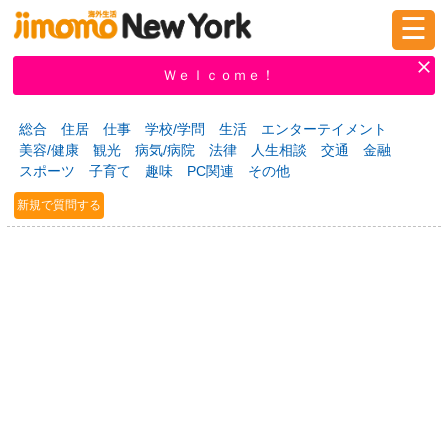
☰
ログイン
新規登録
Ｗｅｌｃｏｍｅ！
総合
住居
仕事
学校/学問
生活
エンターテイメント
美容/健康
観光
病気/病院
法律
人生相談
交通
金融
掲示板
タウン情報
教えて！
スポーツ
子育て
趣味
PC関連
その他
新規で質問する
ニュース
イベント
求人
物件
習い事