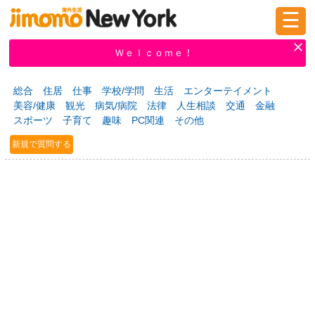
☰
ログイン
新規登録
Ｗｅｌｃｏｍｅ！
総合
住居
仕事
学校/学問
生活
エンターテイメント
美容/健康
観光
病気/病院
法律
人生相談
交通
金融
掲示板
タウン情報
教えて！
スポーツ
子育て
趣味
PC関連
その他
新規で質問する
ニュース
イベント
求人
物件
習い事