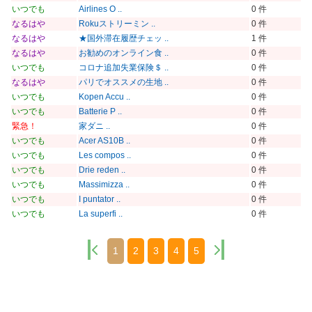
いつでも
Airlines O ..
0 件
なるはや
Rokuストリーミン ..
0 件
なるはや
★国外滞在履歴チェッ ..
1 件
なるはや
お勧めのオンライン食 ..
0 件
いつでも
コロナ追加失業保険＄ ..
0 件
なるはや
パリでオススメの生地 ..
0 件
いつでも
Kopen Accu ..
0 件
いつでも
Batterie P ..
0 件
緊急！
家ダニ ..
0 件
いつでも
Acer AS10B ..
0 件
いつでも
Les compos ..
0 件
いつでも
Drie reden ..
0 件
いつでも
Massimizza ..
0 件
いつでも
I puntator ..
0 件
いつでも
La superfi ..
0 件
1
2
3
4
5